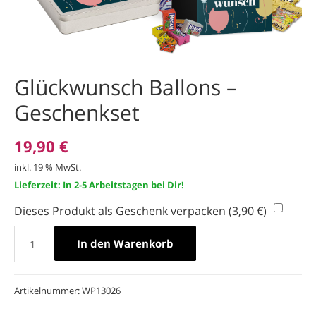
Glückwunsch Ballons –
Geschenkset
19,90
€
inkl. 19 % MwSt.
Lieferzeit: In 2-5 Arbeitstagen bei Dir!
Dieses Produkt als Geschenk verpacken (
3,90
€
)
Glückwunsch
In den Warenkorb
Ballons
-
Geschenkset
Menge
Artikelnummer:
WP13026