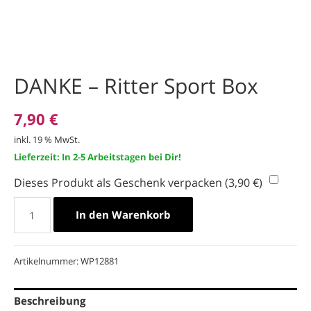
DANKE – Ritter Sport Box
7,90
€
inkl. 19 % MwSt.
Lieferzeit: In 2-5 Arbeitstagen bei Dir!
Dieses Produkt als Geschenk verpacken (
3,90
€
)
DANKE
In den Warenkorb
-
Ritter
Sport
Box
Artikelnummer:
WP12881
Menge
Beschreibung